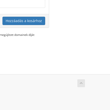
Hozzáadás a kosárhoz
egújított domainek díját