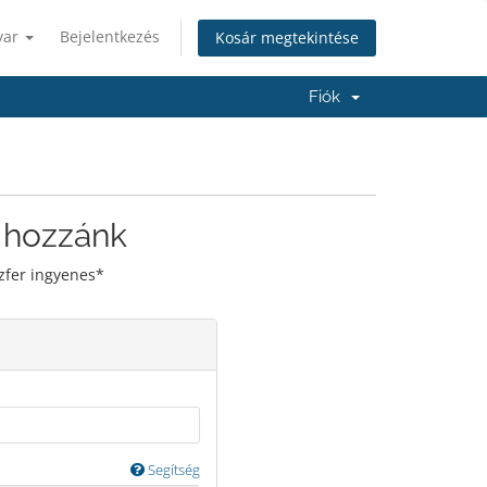
yar
Bejelentkezés
Kosár megtekintése
Fiók
 hozzánk
zfer ingyenes*
Segítség