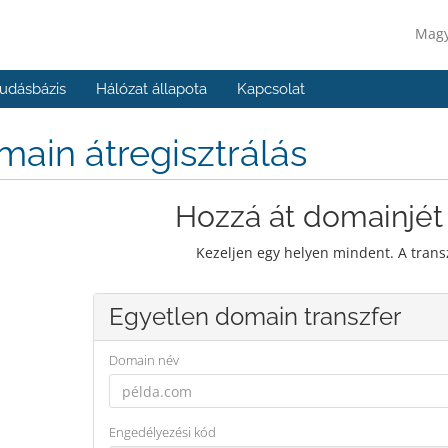
Mag
udásbázis
Hálózat állapota
Kapcsolat
ain átregisztrálás
Hozzá át domainjét
Kezeljen egy helyen mindent. A trans
Egyetlen domain transzfer
Domain név
Engedélyezési kód