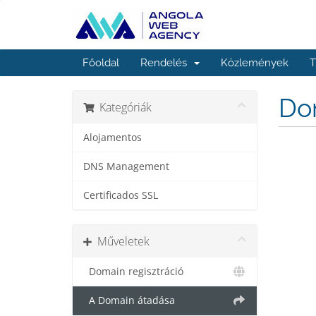
Főoldal
Rendelés
Közlemények
T
Dom
Kategóriák
Alojamentos
DNS Management
Certificados SSL
Műveletek
Domain regisztráció
A Domain átadása