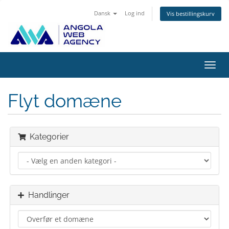
Dansk
Log ind
Vis bestillingskurv
Skift
navig
Flyt domæne
Kategorier
Handlinger