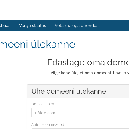
ebaas
Võrgu staatus
Võta meiega ühendust
meeni ülekanne
Edastage oma dome
Viige kohe üle, et oma domeeni 1 aasta 
Ühe domeeni ülekanne
Domeeni nimi
Autoriseerimiskood