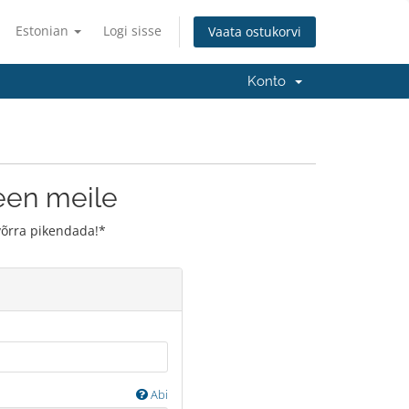
Estonian
Logi sisse
Vaata ostukorvi
Konto
en meile
võrra pikendada!*
Abi