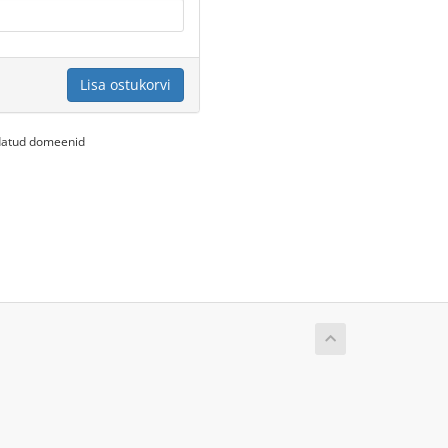
Lisa ostukorvi
endatud domeenid