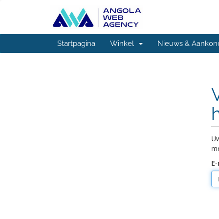
Startpagina
Winkel
Nieuws & Aankon
Uw
me
E-