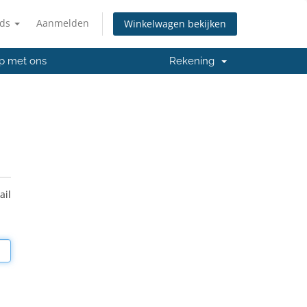
nds
Aanmelden
Winkelwagen bekijken
p met ons
Rekening
ail