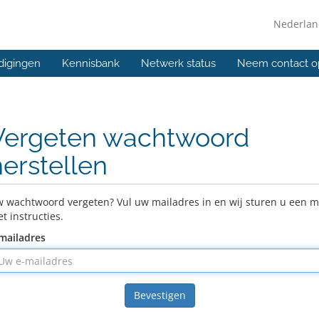
Nederla
digingen
Kennisbank
Netwerk status
Neem contact o
Vergeten wachtwoord
herstellen
 wachtwoord vergeten? Vul uw mailadres in en wij sturen u een m
t instructies.
mailadres
Bevestigen