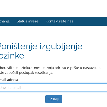
znanja
Status mreže
Kontaktirajte nas
Poništenje izgubljenje
lozinke
boravili ste lozinku? Unesite svoju adresu e-pošte u nastavku da
ste započeli postupak resetiranja.
mail adresa
Pošalji