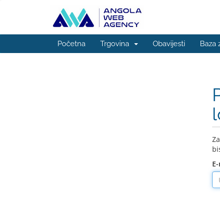
Početna
Trgovina
Obavijesti
Baza 
Za
bi
E-