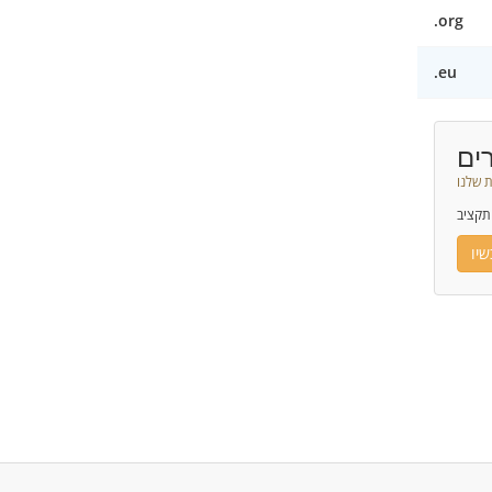
.org
.eu
ים
 שלנו
תקציב
יו