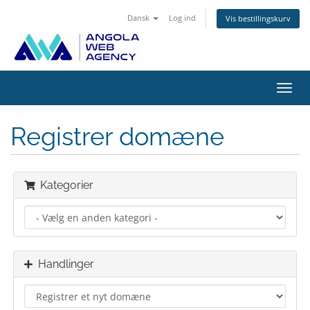
Dansk
Log ind
Vis bestillingskurv
Skift
navig
Registrer domæne
Kategorier
Handlinger