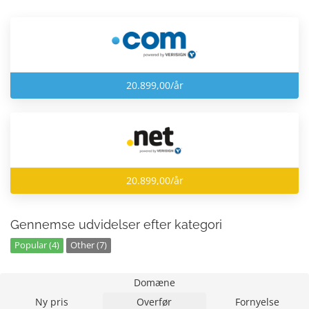
20.899,00/år
20.899,00/år
Gennemse udvidelser efter kategori
Popular (4)
Other (7)
Domæne
Ny pris
Overfør
Fornyelse