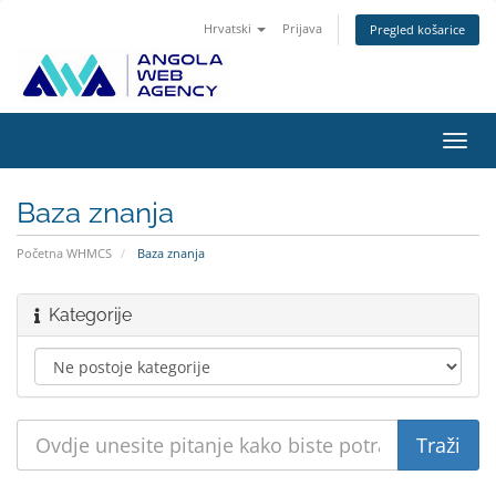
Hrvatski
Prijava
Pregled košarice
Preba
navig
Baza znanja
Početna WHMCS
Baza znanja
Kategorije