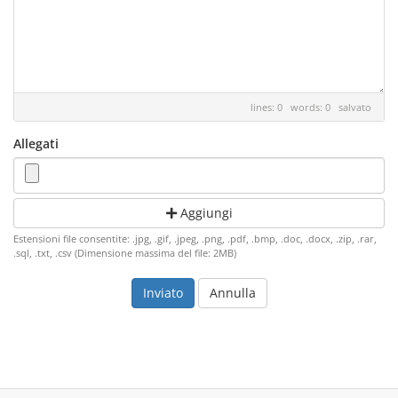
lines: 0 words: 0
salvato
Allegati
Aggiungi
Estensioni file consentite: .jpg, .gif, .jpeg, .png, .pdf, .bmp, .doc, .docx, .zip, .rar,
.sql, .txt, .csv (Dimensione massima del file: 2MB)
Annulla